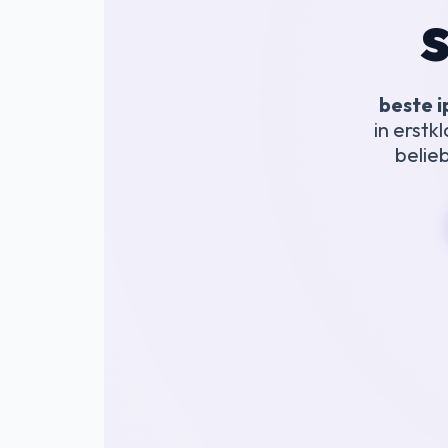
beste i
in erstk
belie