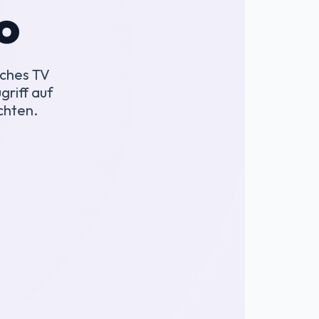
o
ches TV
griff auf
chten.