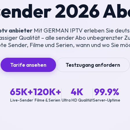
sender 2026 Ab
ptv anbieter
Mit GERMAN IPTV erleben Sie deuts
lassiger Qualität – alle sender Abo unbegrenzter Zu
bte Sender, Filme und Serien, wann und wo Sie mö
Tarife ansehen
Testzugang anfordern
65K+
120K+
4K
99.9%
Live-Sender
Filme & Serien
Ultra HD Qualität
Server-Uptime