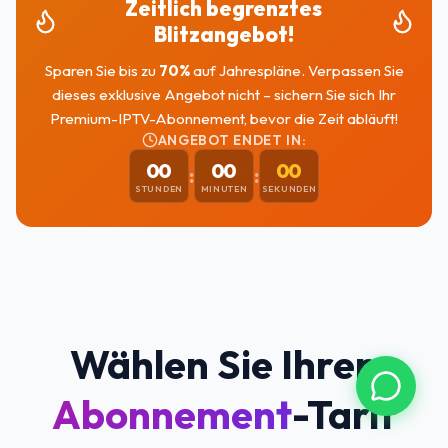
Zeitlich begrenztes
Blitzangebot!
Sparen Sie bis zu
70
%
auf Jahrespläne. Verpassen Sie
dieses exklusive Angebot nicht – sichern Sie sich Ihr
Premium-IPTV-Abonnement, bevor die Zeit abläuft!
ANGEBOT ENDET IN:
00
00
00
:
:
STUNDEN
MINUTEN
SEKUNDEN
Wählen Sie Ihren
Abonnement
-Tarif