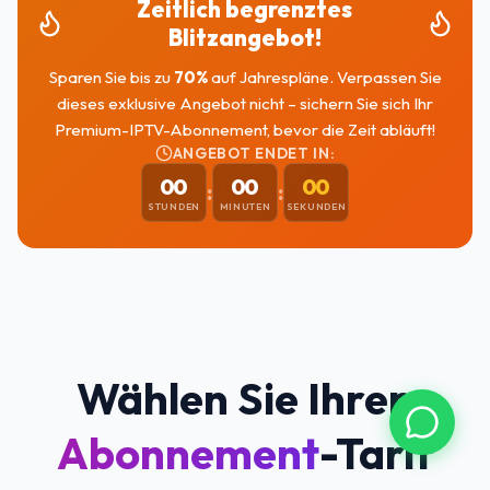
Zeitlich begrenztes
Blitzangebot!
Sparen Sie bis zu
70
%
auf Jahrespläne. Verpassen Sie
dieses exklusive Angebot nicht – sichern Sie sich Ihr
Premium-IPTV-Abonnement, bevor die Zeit abläuft!
ANGEBOT ENDET IN:
00
00
00
:
:
STUNDEN
MINUTEN
SEKUNDEN
Wählen Sie Ihren
Abonnement
-Tarif