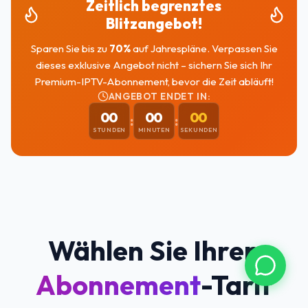
Zeitlich begrenztes
Blitzangebot!
Sparen Sie bis zu
70
%
auf Jahrespläne. Verpassen Sie
dieses exklusive Angebot nicht – sichern Sie sich Ihr
Premium-IPTV-Abonnement, bevor die Zeit abläuft!
ANGEBOT ENDET IN:
00
00
00
:
:
STUNDEN
MINUTEN
SEKUNDEN
Wählen Sie Ihren
Abonnement
-Tarif