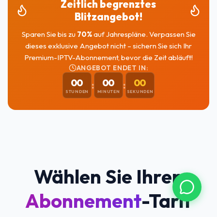
Zeitlich begrenztes
Blitzangebot!
Sparen Sie bis zu
70
%
auf Jahrespläne. Verpassen Sie
dieses exklusive Angebot nicht – sichern Sie sich Ihr
Premium-IPTV-Abonnement, bevor die Zeit abläuft!
ANGEBOT ENDET IN:
00
00
00
:
:
STUNDEN
MINUTEN
SEKUNDEN
Wählen Sie Ihren
Abonnement
-Tarif