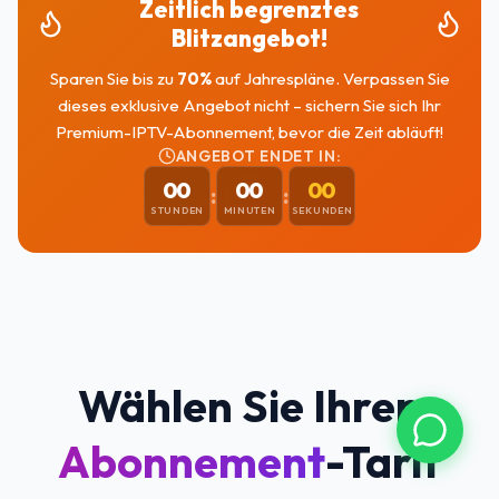
Zeitlich begrenztes
Blitzangebot!
Sparen Sie bis zu
70
%
auf Jahrespläne. Verpassen Sie
dieses exklusive Angebot nicht – sichern Sie sich Ihr
Premium-IPTV-Abonnement, bevor die Zeit abläuft!
ANGEBOT ENDET IN:
00
00
00
:
:
STUNDEN
MINUTEN
SEKUNDEN
Wählen Sie Ihren
Abonnement
-Tarif