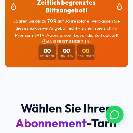
Zeitlich begrenztes
Blitzangebot!
Sparen Sie bis zu
70
%
auf Jahrespläne. Verpassen Sie
dieses exklusive Angebot nicht – sichern Sie sich Ihr
Premium-IPTV-Abonnement, bevor die Zeit abläuft!
ANGEBOT ENDET IN:
00
00
00
:
:
STUNDEN
MINUTEN
SEKUNDEN
Wählen Sie Ihren
Abonnement
-Tarif