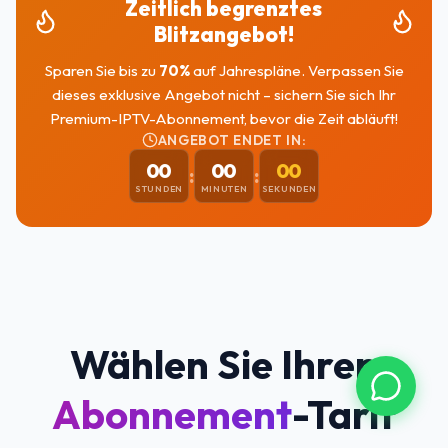
Zeitlich begrenztes
Blitzangebot!
Sparen Sie bis zu
70
%
auf Jahrespläne. Verpassen Sie
dieses exklusive Angebot nicht – sichern Sie sich Ihr
Premium-IPTV-Abonnement, bevor die Zeit abläuft!
ANGEBOT ENDET IN:
00
00
00
:
:
STUNDEN
MINUTEN
SEKUNDEN
Wählen Sie Ihren
Abonnement
-Tarif