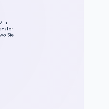
 in
enzter
 wo Sie