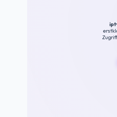
ipt
erstk
Zugrif