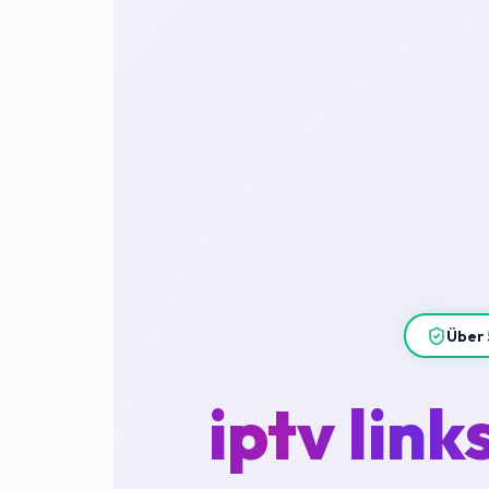
Über 
iptv link