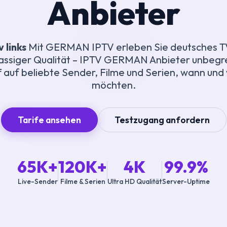
Anbieter
v links
Mit GERMAN IPTV erleben Sie deutsches TV
lassiger Qualität – IPTV GERMAN Anbieter unbegr
f auf beliebte Sender, Filme und Serien, wann und
möchten.
Tarife ansehen
Testzugang anfordern
65K+
120K+
4K
99.9%
Live-Sender
Filme & Serien
Ultra HD Qualität
Server-Uptime