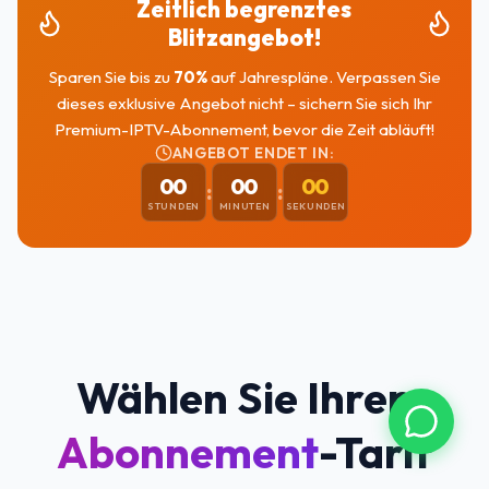
Zeitlich begrenztes
Blitzangebot!
Sparen Sie bis zu
70
%
auf Jahrespläne. Verpassen Sie
dieses exklusive Angebot nicht – sichern Sie sich Ihr
Premium-IPTV-Abonnement, bevor die Zeit abläuft!
ANGEBOT ENDET IN:
00
00
00
:
:
STUNDEN
MINUTEN
SEKUNDEN
Wählen Sie Ihren
Abonnement
-Tarif