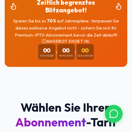
Zeitlich begrenztes
Blitzangebot!
Sparen Sie bis zu
70
%
auf Jahrespläne. Verpassen Sie
dieses exklusive Angebot nicht – sichern Sie sich Ihr
Premium-IPTV-Abonnement, bevor die Zeit abläuft!
ANGEBOT ENDET IN:
00
00
00
:
:
STUNDEN
MINUTEN
SEKUNDEN
Wählen Sie Ihren
Abonnement
-Tarif