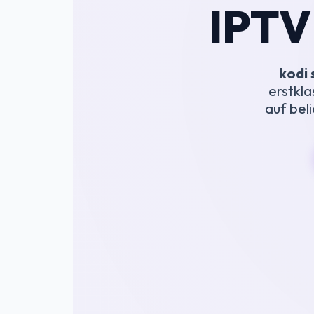
IPTV
kodi 
erstkla
auf bel