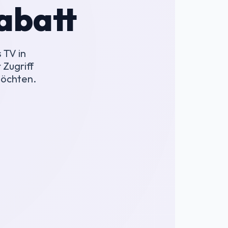
abatt
 TV in
 Zugriff
möchten.