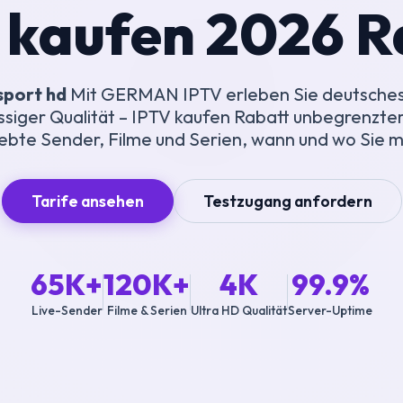
 kaufen 2026 R
sport hd
Mit GERMAN IPTV erleben Sie deutsches
ssiger Qualität – IPTV kaufen Rabatt unbegrenzter
iebte Sender, Filme und Serien, wann und wo Sie 
Tarife ansehen
Testzugang anfordern
65K+
120K+
4K
99.9%
Live-Sender
Filme & Serien
Ultra HD Qualität
Server-Uptime