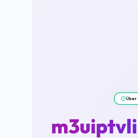
Über 
m3uiptvl