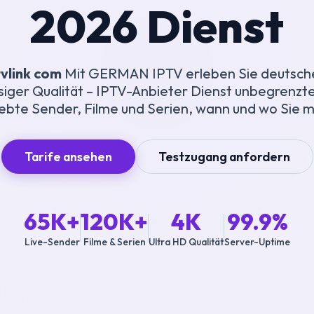
2026 Dienst
vlink com
Mit GERMAN IPTV erleben Sie deutsche
siger Qualität – IPTV-Anbieter Dienst unbegrenzte
iebte Sender, Filme und Serien, wann und wo Sie 
Tarife ansehen
Testzugang anfordern
65K+
120K+
4K
99.9%
Live-Sender
Filme & Serien
Ultra HD Qualität
Server-Uptime