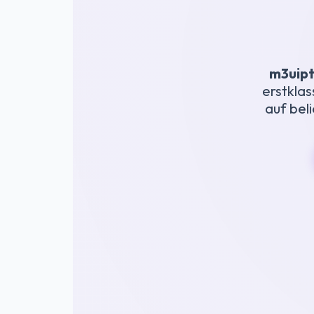
m3uipt
erstklas
auf bel