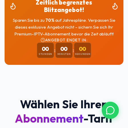
Zeitlich begrenztes
Blitzangebot!
Sparen Sie bis zu
70
%
auf Jahrespläne. Verpassen Sie
dieses exklusive Angebot nicht – sichern Sie sich Ihr
Premium-IPTV-Abonnement, bevor die Zeit abläuft!
ANGEBOT ENDET IN:
00
00
00
:
:
STUNDEN
MINUTEN
SEKUNDEN
Wählen Sie Ihren
Abonnement
-Tarif