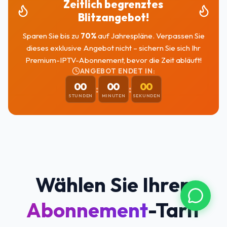
Zeitlich begrenztes
Blitzangebot!
Sparen Sie bis zu
70
%
auf Jahrespläne. Verpassen Sie
dieses exklusive Angebot nicht – sichern Sie sich Ihr
Premium-IPTV-Abonnement, bevor die Zeit abläuft!
ANGEBOT ENDET IN:
00
00
00
:
:
STUNDEN
MINUTEN
SEKUNDEN
Wählen Sie Ihren
Abonnement
-Tarif