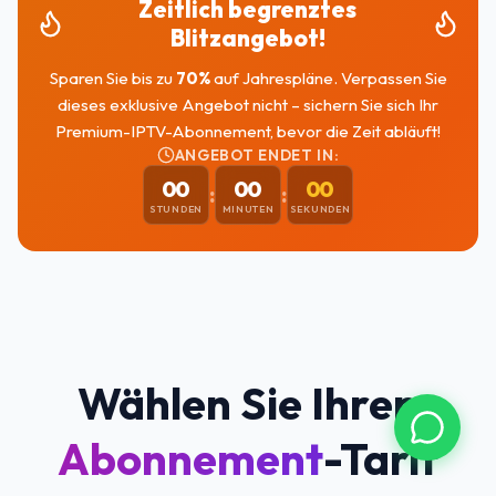
Zeitlich begrenztes
Blitzangebot!
Sparen Sie bis zu
70
%
auf Jahrespläne. Verpassen Sie
dieses exklusive Angebot nicht – sichern Sie sich Ihr
Premium-IPTV-Abonnement, bevor die Zeit abläuft!
ANGEBOT ENDET IN:
00
00
00
:
:
STUNDEN
MINUTEN
SEKUNDEN
Wählen Sie Ihren
Abonnement
-Tarif