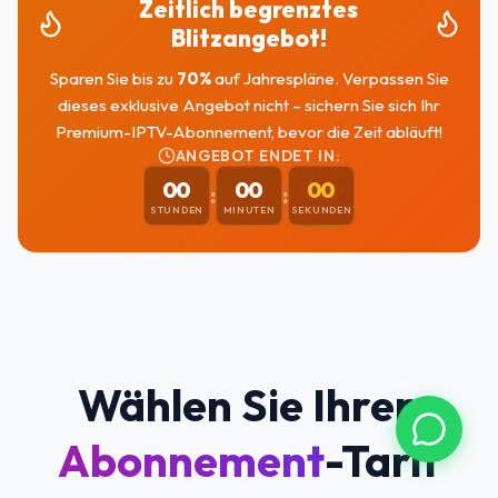
Zeitlich begrenztes
Blitzangebot!
Sparen Sie bis zu
70
%
auf Jahrespläne. Verpassen Sie
dieses exklusive Angebot nicht – sichern Sie sich Ihr
Premium-IPTV-Abonnement, bevor die Zeit abläuft!
ANGEBOT ENDET IN:
00
00
00
:
:
STUNDEN
MINUTEN
SEKUNDEN
Wählen Sie Ihren
Abonnement
-Tarif