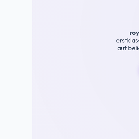
roy
erstklas
auf bel