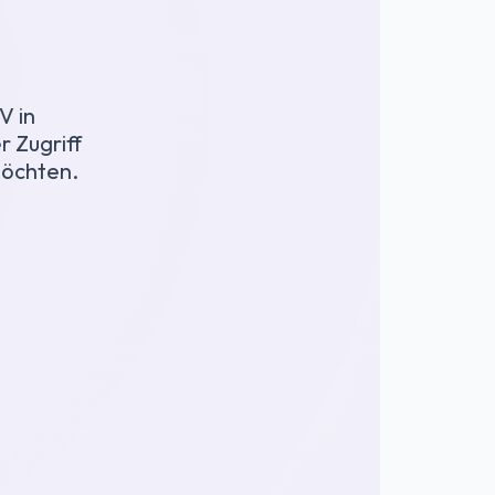
V in
r Zugriff
möchten.