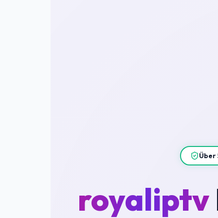
Über 
royaliptv