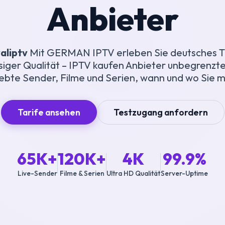
Anbieter
aliptv
Mit GERMAN IPTV erleben Sie deutsches T
siger Qualität – IPTV kaufen Anbieter unbegrenzte
iebte Sender, Filme und Serien, wann und wo Sie 
Tarife ansehen
Testzugang anfordern
65K+
120K+
4K
99.9%
Live-Sender
Filme & Serien
Ultra HD Qualität
Server-Uptime