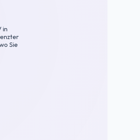
 in
renzter
 wo Sie