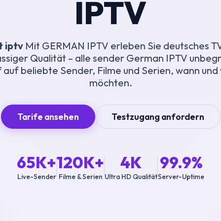
IPTV
t iptv
Mit GERMAN IPTV erleben Sie deutsches TV
assiger Qualität – alle sender German IPTV unbeg
f auf beliebte Sender, Filme und Serien, wann und
möchten.
Tarife ansehen
Testzugang anfordern
65K+
120K+
4K
99.9%
Live-Sender
Filme & Serien
Ultra HD Qualität
Server-Uptime