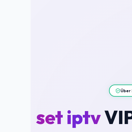
Über 
set iptv
VIP