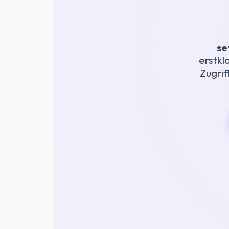
se
erstkl
Zugrif