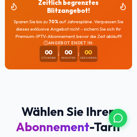
Zeitlich begrenztes
Blitzangebot!
Sparen Sie bis zu
70
%
auf Jahrespläne. Verpassen Sie
dieses exklusive Angebot nicht – sichern Sie sich Ihr
Premium-IPTV-Abonnement, bevor die Zeit abläuft!
ANGEBOT ENDET IN:
00
00
00
:
:
STUNDEN
MINUTEN
SEKUNDEN
Wählen Sie Ihren
Abonnement
-Tarif