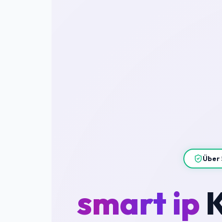
Über 
smart ip
K