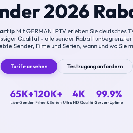
nder 2026 Rab
art ip
Mit GERMAN IPTV erleben Sie deutsches TV
assiger Qualität – alle sender Rabatt unbegrenzter 
iebte Sender, Filme und Serien, wann und wo Sie 
Tarife ansehen
Testzugang anfordern
65K+
120K+
4K
99.9%
Live-Sender
Filme & Serien
Ultra HD Qualität
Server-Uptime