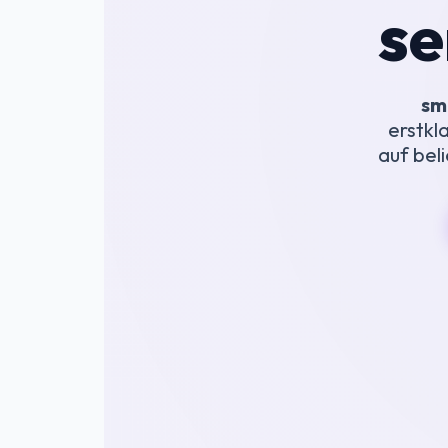
se
sm
erstkl
auf bel