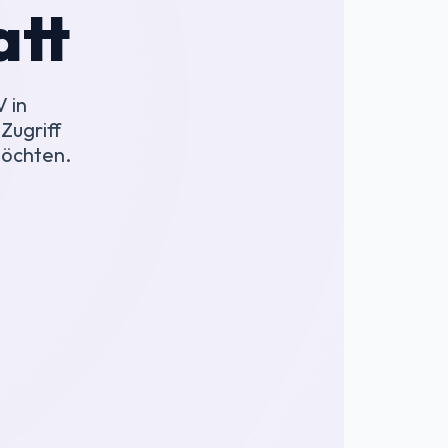
att
 in
Zugriff
möchten.