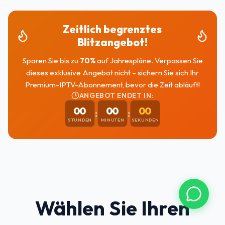
Zeitlich begrenztes
Blitzangebot!
Sparen Sie bis zu
70
%
auf Jahrespläne. Verpassen Sie
dieses exklusive Angebot nicht – sichern Sie sich Ihr
Premium-IPTV-Abonnement, bevor die Zeit abläuft!
ANGEBOT ENDET IN:
00
00
00
:
:
STUNDEN
MINUTEN
SEKUNDEN
Wählen Sie Ihren