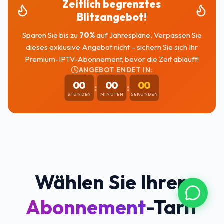
Zeitlich begrenztes
Blitzangebot!
Sparen Sie bis zu
70
%
auf Jahrespläne. Verpassen Sie
dieses exklusive Angebot nicht – sichern Sie sich Ihr
Premium-IPTV-Abonnement, bevor die Zeit abläuft!
ANGEBOT ENDET IN:
00
00
00
:
:
STUNDEN
MINUTEN
SEKUNDEN
Wählen Sie Ihren
Abonnement
-Tarif