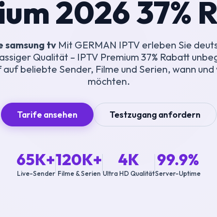
ium 2026 37% R
e samsung tv
Mit GERMAN IPTV erleben Sie deut
klassiger Qualität – IPTV Premium 37% Rabatt unbe
f auf beliebte Sender, Filme und Serien, wann und
möchten.
Tarife ansehen
Testzugang anfordern
65K+
120K+
4K
99.9%
Live-Sender
Filme & Serien
Ultra HD Qualität
Server-Uptime