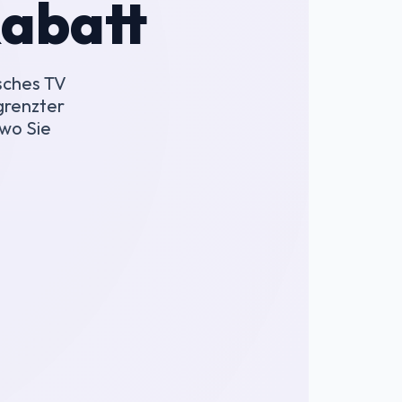
abatt
sches TV
grenzter
 wo Sie