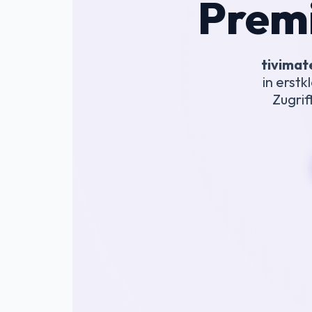
Prem
tivimat
in erst
Zugrif