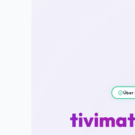
Über 
tivima