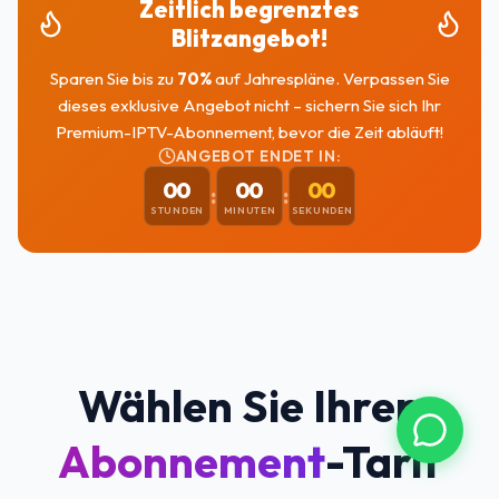
Zeitlich begrenztes
Blitzangebot!
Sparen Sie bis zu
70
%
auf Jahrespläne. Verpassen Sie
dieses exklusive Angebot nicht – sichern Sie sich Ihr
Premium-IPTV-Abonnement, bevor die Zeit abläuft!
ANGEBOT ENDET IN:
00
00
00
:
:
STUNDEN
MINUTEN
SEKUNDEN
Wählen Sie Ihren
Abonnement
-Tarif